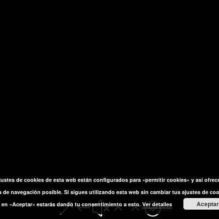
justes de cookies de esta web están configurados para «permitir cookies» y así ofrece
a de navegación posible. Si sigues utilizando esta web sin cambiar tus ajustes de coo
&#x22;
Aceptar
en «Aceptar» estarás dando tu consentimiento a esto.
Ver detalles