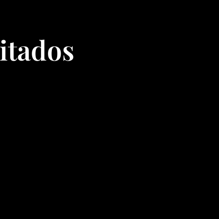
itados
1