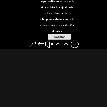
sigues utilizando esta web
sin cambiar tus ajustes de
cookies o haces clic en
«Aceptar» estarás dando tu
consentimiento a esto.
Ver
detalles
Aceptar
&#x22;
Sinopsis
Estación de Metro, David está esperando, cada día